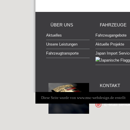
ÜBER UNS
FAHRZEUGE
Aktuelles
Fahrzeugangebote
Unsere Leistungen
Aktuelle Projekte
Fahrzeugtransporte
Japan Import Servic
KONTAKT
+49 172 38
Diese Seite wurde von
www.msc-webdesign.de
erstellt
E-Mail send