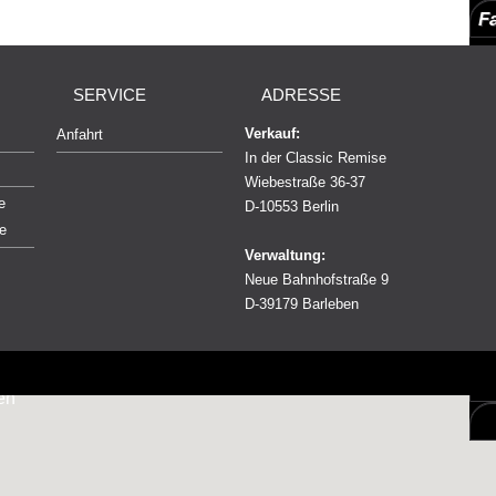
F
Uns
SERVICE
ADRESSE
Verkauf:
Anfahrt
In der Classic Remise
Wiebestraße 36-37
e
D-10553 Berlin
Verwaltung:
Neue Bahnhofstraße 9
D-39179 Barleben
06025
A
en